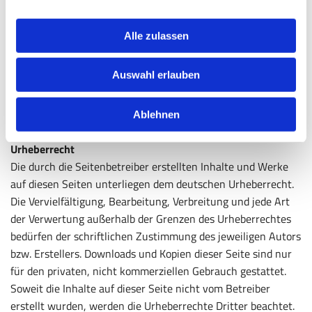
Rechtswidrige Inhalte waren zum Zeitpunkt der Verlinkung
nicht erkennbar.
Alle zulassen
Eine permanente inhaltliche Kontrolle der verlinkten Seiten
ist jedoch ohne konkrete Anhaltspunkte einer
Auswahl erlauben
Rechtsverletzung nicht zumutbar. Bei Bekanntwerden von
Rechtsverletzungen werden wir derartige Links umgehend
entfernen.
Ablehnen
Urheberrecht
Die durch die Seitenbetreiber erstellten Inhalte und Werke
auf diesen Seiten unterliegen dem deutschen Urheberrecht.
Die Vervielfältigung, Bearbeitung, Verbreitung und jede Art
der Verwertung außerhalb der Grenzen des Urheberrechtes
bedürfen der schriftlichen Zustimmung des jeweiligen Autors
bzw. Erstellers. Downloads und Kopien dieser Seite sind nur
für den privaten, nicht kommerziellen Gebrauch gestattet.
Soweit die Inhalte auf dieser Seite nicht vom Betreiber
erstellt wurden, werden die Urheberrechte Dritter beachtet.