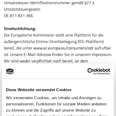
Umsatzsteuer-Identifikationsnummer gemäß §27 a
Umsatzsteuergesetz:
DE 811 831 366
Streitschlichtung:
Die Europäische Kommission stellt eine Plattform für die
außergerichtliche Online-Streitbeilegung (OS-Plattform)
bereit, die unter
www.ec.europa.eu/consumers/odr
aufrufbar
ist. Unsere E-Mail-Adresse finden Sie in unserem Impressum.
Wir sind weder verpflichtet noch bereit, an dem
Streitschlichtungsverfahren teilzunehmen.
Haftung für Inhalte
Als Diensteanbieter sind wir gemäß § 7 Abs.1 TMG für eigene
Diese Webseite verwendet Cookies
Inhalte auf diesen Seiten nach den allgemeinen Gesetzen
Wir verwenden Cookies, um Inhalte und Anzeigen zu
verantwortlich. Nach §§ 8 bis 10 TMG sind wir als
personalisieren, Funktionen für soziale Medien anbieten
Diensteanbieter jedoch nicht verpflichtet, übermittelte oder
zu können und die Zugriffe auf unsere Website zu
gespeicherte fremde Informationen zu überwachen oder