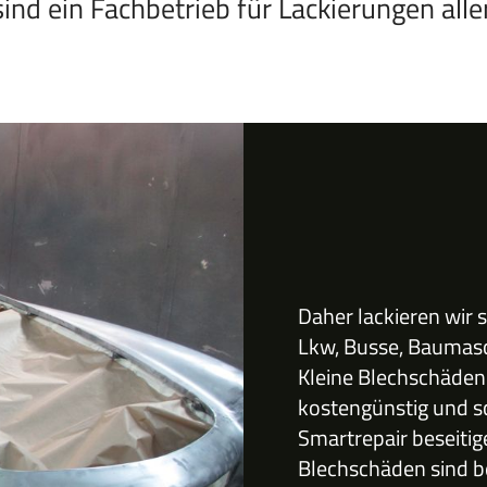
sind ein Fachbetrieb für Lackierungen aller
Daher lackieren wir 
Lkw, Busse, Baumasc
Kleine Blechschäden
kostengünstig und sc
Smartrepair beseiti
Blechschäden sind be