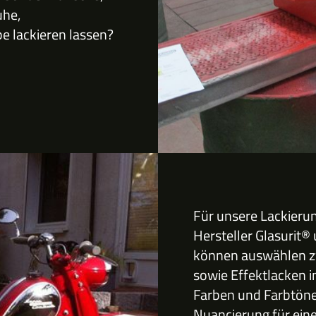
uhe,
 lackieren lassen?
Für unsere Lackieru
Hersteller Glasurit®
können auswählen zw
sowie Effektlacken i
Farben und Farbtöne
Nuancierung für ei